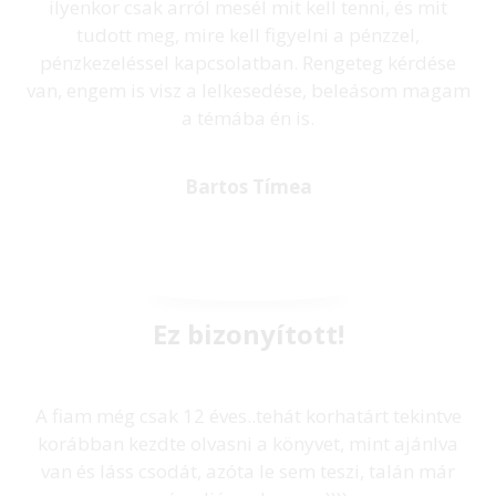
ilyenkor csak arról mesél mit kell tenni, és mit
tudott meg, mire kell figyelni a pénzzel,
pénzkezeléssel kapcsolatban. Rengeteg kérdése
van, engem is visz a lelkesedése, beleásom magam
a témába én is.
Bartos Tímea
Ez bizonyított!
A fiam még csak 12 éves..tehát korhatárt tekintve
korábban kezdte olvasni a könyvet, mint ajánlva
van és láss csodát, azóta le sem teszi, talán már