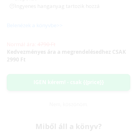
Ingyenes hanganyag tartozik hozzá
Belenézek a könyvbe>>
Normál ára:
4790 Ft
Kedvezményes ára a megrendelésedhez
CSAK
2990 Ft
!
IGEN kérem! - csak {{price}}
Nem, köszönöm.
Miből áll a könyv?