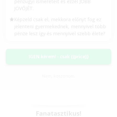
pénzügyi ismereteit és ezzel JOBB
JÖVŐJÉT.
Képzeld csak el, mekkora előnyt fog ez
jelenteni gyermekednek, mennyivel több
pénze lesz így és mennyivel szebb élete?
IGEN kérem! - csak {{price}}
Nem, köszönöm.
Fanatasztikus!