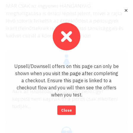
MÁR CSAK az ingyenes HANGANYAG
✕
meghallgatása is óriási lépést jelent, mivel a rajta
lévő sztorik felkeltik az érdeklődést a pénzügyek
iránt (felnőtteknek is tele izgalmas tanulsággal) és
kedvet csinál a könyv elolvasásához!
Upsell/Downsell offers on this page can only be
shown when you visit the page after completing
12+ éves tinédzsereknek
a checkout. Ensure this page is linked to a
checkout flow and you will then see the offers
Akik az iskolában semmilyen pénzügyi
when you test.
képzést nem kapnak és a pénzt csak elkölteni
tudják...
Close