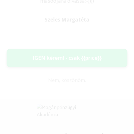
másodjára olvassa:-))))
Szeles Margatéta
IGEN kérem! - csak {{price}}
Nem, köszönöm.