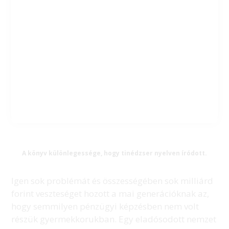
A könyv különlegessége, hogy tinédzser nyelven íródott.
Igen sok problémát és összességében sok milliárd
forint veszteséget hozott a mai generációknak az,
hogy semmilyen pénzügyi képzésben nem volt
részük gyermekkorukban. Egy eladósodott nemzet