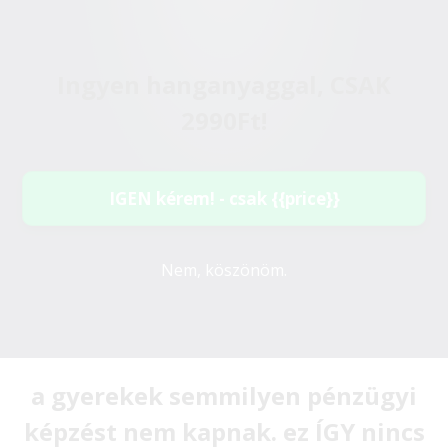
Ingyen hanganyaggal, CSAK
2990Ft!
IGEN kérem! - csak {{price}}
Nem, köszönöm.
a gyerekek semmilyen pénzügyi
képzést nem kapnak. ez ÍGY nincs