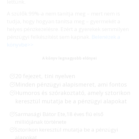
lettünk.
A szülők 99%-a nem tanítja meg – mert nem is
tudja, hogy hogyan tanítsa meg – gyermekét a
helyes pénzkezelésre. Ezért a gyerekek semmilyen
pénzügyi felkészítést sem kapnak.
Belenézek a
könyvbe>>
A könyv legnagyobb előnyei
20 fejezet
, tini nyelven
Minden pénzügyi alapismeret, ami fontos
Humoros és szórakoztató,
amely sztorikon
keresztül mutatja be a pénzügyi alapokat
Sarmasági Bátor Ete,18 éves fiú első
milliójának története
Sztorikon keresztül mutatja be a pénzügyi
alapokat