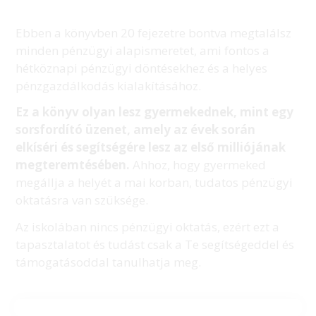
Ebben a könyvben 20 fejezetre bontva megtalálsz
minden pénzügyi alapismeretet, ami fontos a
hétköznapi pénzügyi döntésekhez és a helyes
pénzgazdálkodás kialakításához.
Ez a könyv olyan lesz gyermekednek, mint egy
sorsfordító üzenet, amely az évek során
elkíséri és segítségére lesz az első milliójának
megteremtésében.
Ahhoz, hogy gyermeked
megállja a helyét a mai korban, tudatos pénzügyi
oktatásra van szüksége.
Az iskolában nincs pénzügyi oktatás, ezért ezt a
tapasztalatot és tudást csak a Te segítségeddel és
támogatásoddal tanulhatja meg.