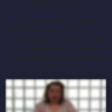
CSINÁLOD..."
Regisztráció után nézd meg
INGYEN a milliókat érő 40 perces
vagyonépítési videót. Ezzel a jól
bevált vagyonépítési módszerrel
bárki elindulhat (limitált ideig
megnézhető)!