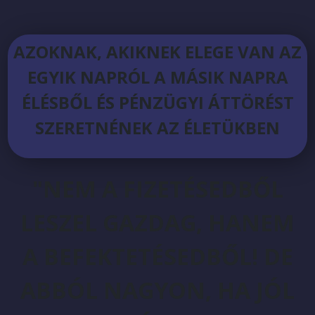
AZOKNAK, AKIKNEK ELEGE VAN AZ
EGYIK NAPRÓL A MÁSIK NAPRA
ÉLÉSBŐL ÉS PÉNZÜGYI ÁTTÖRÉST
SZERETNÉNEK AZ ÉLETÜKBEN
"NEM A FIZETÉSEDBŐL
LESZEL GAZDAG, HANEM
A BEFEKTETÉSEDBŐL! DE
ABBÓL NAGYON, HA JÓL