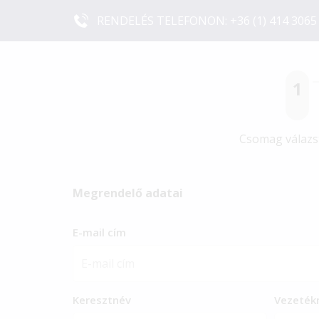
RENDELÉS TELEFONON:
+36 (1) 414 3065
1
Csomag válazs
Megrendelő adatai
E-mail cím
Keresztnév
Vezeték