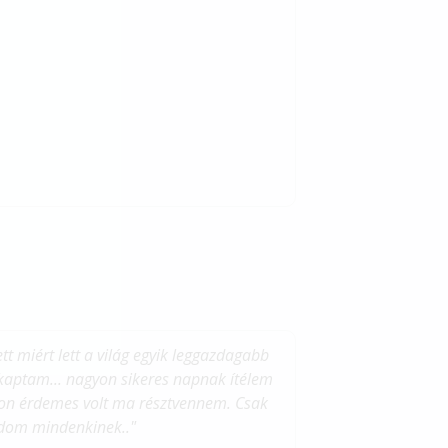
t miért lett a világ egyik leggazdagabb
kaptam... nagyon sikeres napnak ítélem
yon érdemes volt ma résztvennem. Csak
udom mindenkinek.."