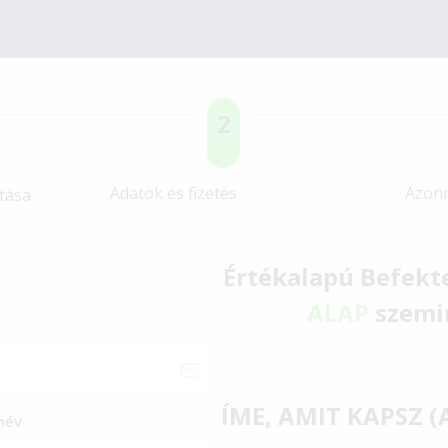
2
Adatok és fizetés
Azonn
tása
Értékalapú Befekte
ALAP
szemi
ÍME, AMIT KAPSZ 
név