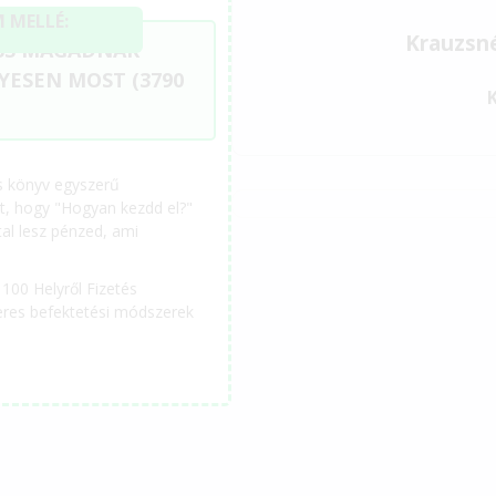
 MELLÉ:
Krauzsn
ESS MAGADNAK
YESEN MOST (3790
as könyv egyszerű
azt, hogy "Hogyan kezdd el?"
ltal lesz pénzed, ami
100 Helyről Fizetés
keres befektetési módszerek