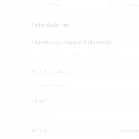
Számlázási cím
Cég név (csak céges számla esetén)
Utca, házszám
Város
Ország
Irányít