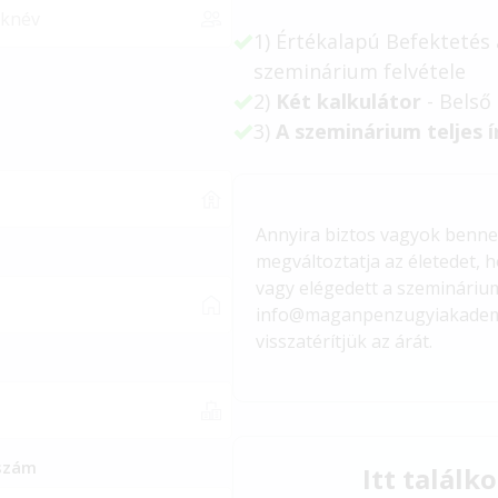
1) Értékalapú Befektetés
szeminárium felvétele
2)
Két kalkulátor
- Belső
3)
A szeminárium teljes 
Annyira biztos vagyok benne
megváltoztatja az életedet, 
vagy elégedett
a szeminárium
info@maganpenzugyiakademi
visszatérítjük az árát.
ószám
Itt találk