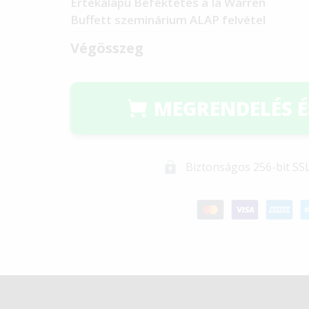
Értékalapú Befektetés a´la Warren
Buffett szeminárium ALAP felvétel
Végösszeg
MEGRENDELÉS ÉS
Biztonságos 256-bit SSL
Szerzői joggal védett © Magánpénzügyi Akadé