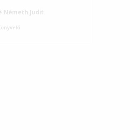
é Németh Judit
Könyvelő