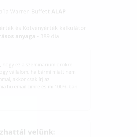
 a´la Warren Buffett
ALAP
 érték és Kötvényérték kalkulátor
írásos anyaga
- 389 dia
, hogy ez a szeminárium örökre
hogy vállalom, ha bármi miatt
nem
mal, akkor csak írj az
a.hu email címre és mi 100%-ban
ozhattál velünk: