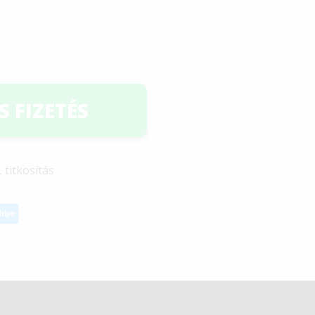
 FIZETÉS
 titkosítás
mia 2026. Minden jog fenntartva |
Jogi Nyilatkozat
|
ÁSZF