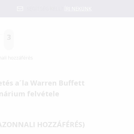
SEGÍTSÉG KELL?
ÍRJ NEKÜNK
3
ali hozzáférés
tés a´la Warren Buffett
nárium felvétele
(AZONNALI HOZZÁFÉRÉS)