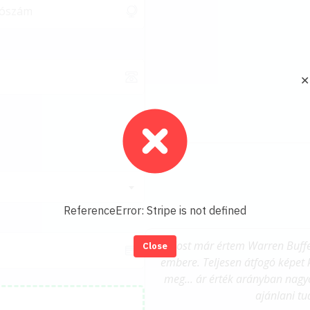
✕
ReferenceError: Stripe is not defined
"Most már értem Warren Buffet
Close
embere. Teljesen átfogó képet 
meg... ár érték arányban nag
ajánlani t