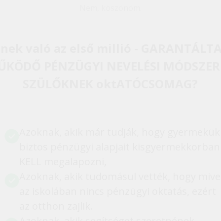
Nem, köszönöm.
inek való az első millió - GARANTÁLT
ŰKÖDŐ PÉNZÜGYI NEVELÉSI MÓDSZER
SZÜLŐKNEK oktATÓCSOMAG?
Azoknak, akik már tudják, hogy gyermekük
biztos pénzügyi alapjait kisgyermekkorban
KELL megalapozni,
Azoknak, akik tudomásul vették, hogy mive
az iskolában nincs pénzügyi oktatás, ezért
az otthon zajlik.
Azoknak, akik segítséget szeretnének