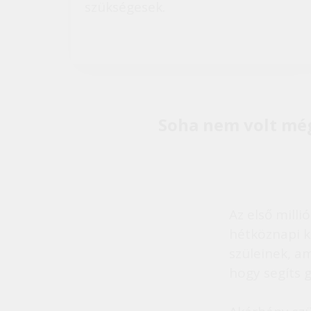
szükségesek.
Soha nem volt még
Az első mill
hétköznapi k
szüleinek, a
hogy segíts 