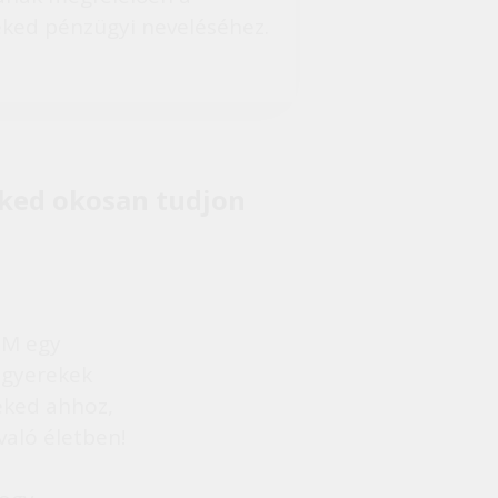
ked pénzügyi neveléséhez.
eked okosan tudjon
EM egy
 gyerekek
eked ahhoz,
aló életben!