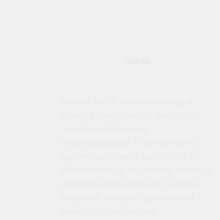
TUDÁS
Az első millió oktatócsomag a
garantáltan működő pénzügyi
nevelési módszerek
összefogalalása 3-18 éves korú
gyermeket nevelő szülőknek. Az
oktatócsomag két kötete felöleli a
legfontosabb pénzügyi tanítási
alapokat, amelyek gyermeked
pénzügyi tanításához