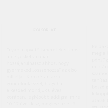
GYAKORLAT
Példák
Olyan alapvető ismereteket kapsz,
meg a 
amelyekkel valóban
pénzüg
hozzájárulhatsz ahhoz, hogy
mintáu
gyermeked „összehozza” az első
számod
millióját. Konkrétan arra
tanítás
gondolunk ezzel, hogy ha
beszélg
elkezded mondjuk 6 éves
lekopp
korában, legkésőbb addigra, mire
átalakí
10-12 éves lesz, meglesz az első
stíluso