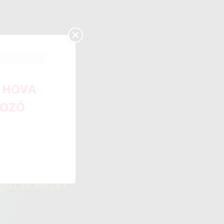
! HOVA
TOZÓ
ked
got is MOST