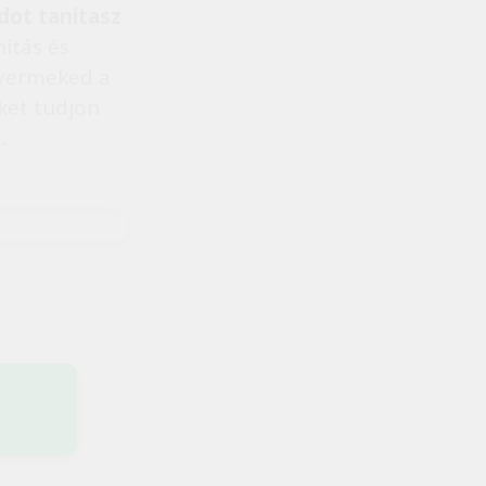
dot tanítasz
nítás és
gyermeked a
ket tudjon
…