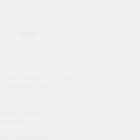
PÉLDÁK
on keresztül ismerheted
helyes és hatékony
yi tudás átadást, amelyek
l szolgálnak majd
ra gyermeked pénzügyi
ához (pl. konkrét
etések). Ezeket szó szerint
inthatod, vagy
thatod a saját egyéni
dnak megfelelően a