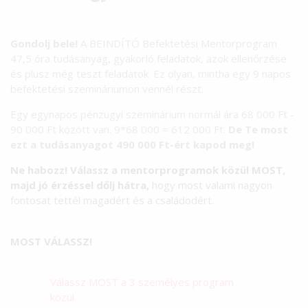
Gondolj bele!
A BEINDÍTÓ Befektetési Mentorprogram
47,5 óra tudásanyag, gyakorló feladatok, azok ellenőrzése
és plusz még teszt feladatok. Ez olyan, mintha egy 9 napos
befektetési szemináriumon vennél részt.
Egy egynapos pénzügyi szeminárium normál ára 68 000 Ft -
90 000 Ft között van. 9*68 000 = 612 000 Ft.
De Te most
ezt a tudásanyagot 490 000 Ft-ért kapod meg!
Ne habozz! Válassz a mentorprogramok közül MOST,
majd jó érzéssel dőlj hátra,
hogy most valami nagyon
fontosat tettél magadért és a családodért.
MOST VÁLASSZ!
Válassz MOST a 3 személyes program
közül