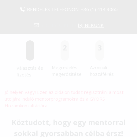
RENDELÉS TELEFONON:
+36 (1) 414 3065
SEGÍTSÉG KELL?
ÍRJ NEKÜNK
1
2
3
Megredelés
Azonnali
Választás és
megerősítése
hozzáférés
fizetés
Jó helyen vagy! Ezen az oldalon tudsz regisztrálni a most
utoljára induló mentorprogramokra és a GYORS
Hozamkonzultációra.
Köztudott, hogy egy mentorral
sokkal gyorsabban célba érsz!