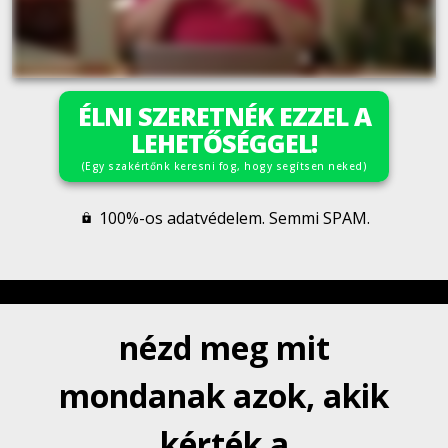
ÉLNI SZERETNÉK EZZEL A
LEHETŐSÉGGEL!
(Egy szakértőnk keresni fog, hogy segítsen neked)
100%-os adatvédelem. Semmi SPAM.
nézd meg mit
mondanak azok, akik
kérték a