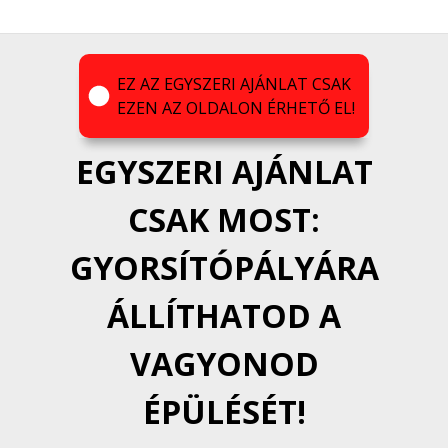
EZ AZ EGYSZERI AJÁNLAT CSAK
EZEN AZ OLDALON ÉRHETŐ EL!
EGYSZERI AJÁNLAT
CSAK MOST:
GYORSÍTÓPÁLYÁRA
ÁLLÍTHATOD A
VAGYONOD
ÉPÜLÉSÉT!