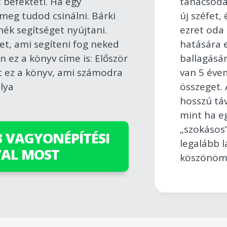
t befekteti. Ha egy
tanácsoda
meg tudod csinálni. Bárki
új széfet
nék segítséget nyújtani.
ezret oda
et, ami segíteni fog neked
hatására e
n ez a könyv címe is: Először
ballagásár
át ez a könyv, ami számodra
van 5 évem
olya
összeget.
hosszú táv
mint ha e
„szokásos”
3 VAGYONÉPÍTÉSI
legalább l
VAL MOST
köszönöm