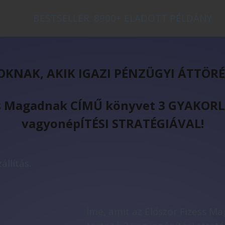
BESTSELLER: 8900+ ELADOTT PÉLDÁNY
ZOKNAK, AKIK IGAZI PÉNZÜGYI ÁTTÖR
zess Magadnak CÍMŰ könyvet 3 GYAK
vagyonépÍTÉSI STRATÉGIÁVAL!
állítás.
Íme, amit az Először Fizess M