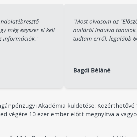
ondolatébresztő
"Most olvasom az "Előszö
y még egyszer el kell
nulláról indulva tanulo
z információk."
tudtam erről, legalább 60
Bagdi Béláné
gánpénzügyi Akadémia küldetése: Közérthetővé t
zed végére 10 ezer ember előtt megnyitva a vagyo