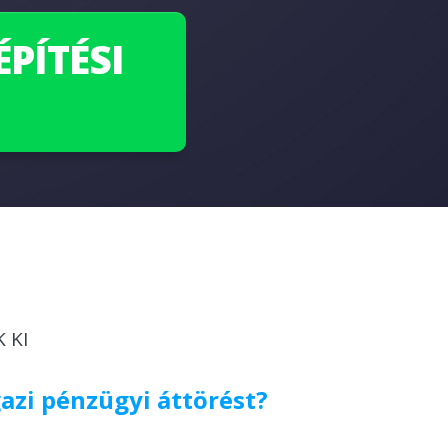
PÍTÉSI
 KI
gazi pénzügyi áttörést?