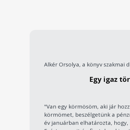
Alkér Orsolya, a könyv szakmai dí
Egy igaz tö
"Van egy körmösöm, aki jár hozz
körmömet, beszélgetünk a pénzrő
év januárban elhatározta, hogy, m