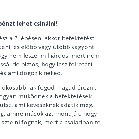
énzt lehet csinálni!
sz a 7 lépésen, akkor befektetést
eni, és előbb vagy utóbb vagyont
hogy nem leszel milliárdos, mert nem
ssá, de biztos, hogy lesz félretett
és ami dogozik neked.
n okosabbnak fogod magad érezni,
ogyan működnek a befektetések.
jutsz, ami keveseknek adatik meg.
ág, amire mások azt mondják, hogy
isztelni fognak, mert a családban te