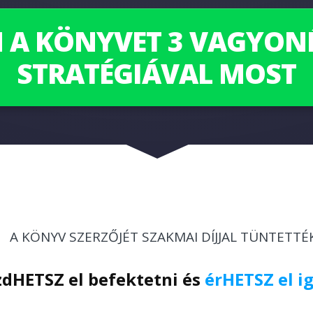
 A KÖNYVET 3 VAGYONÉ
STRATÉGIÁVAL MOST
A KÖNYV SZERZŐJÉT SZAKMAI DÍJJAL TÜNTETTÉK
HETSZ el befektetni és
érHETSZ el i