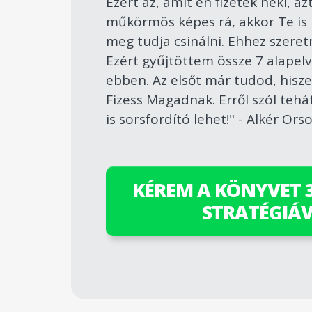
Ezért az, amit én fizetek neki, az
műkörmös képes rá, akkor Te is 
meg tudja csinálni. Ehhez szeret
Ezért gyűjtöttem össze 7 alapelv
ebben. Az elsőt már tudod, hisze
Fizess Magadnak. Erről szól teh
is sorsfordító lehet!" - Alkér Ors
KÉREM A KÖNYVET 
STRATÉGIÁ