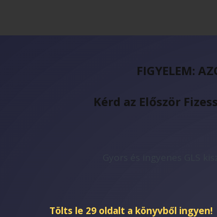
FIGYELEM: A
Kérd az Először Fi
Gyors és ingyenes GLS kisz
Tölts le 29 oldalt a könyvből ingyen!