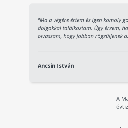
"Ma a végére értem és igen komoly g
dolgokkal találkoztam. Úgy érzem, hog
olvassam, hogy jobban rögzüljenek a
Ancsin István
A Ma
évti