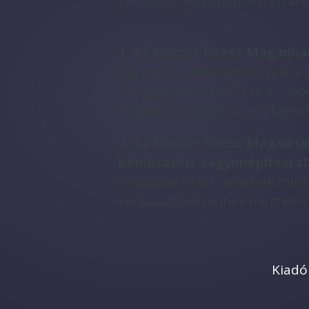
tartozó 3 vagyonépítési straté
1. Az Először Fizess Magadna
egyszerű nyelvezettel írja le a
"Hogyan kezdd el?" Ezt a 7 lépé
Ezáltal lesz pénzed, ami kamat
2. Az Először Fizess Magadn
bemutatott vagyonépítési st
megismerhetsz, amelyek mintá
kockázattűrésednek megfelelő
Kiadói