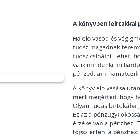
A könyvben leírtakkal p
Ha elolvasod és végigmé
tudsz magadnak teremt
tudsz csinálni. Lehet, 
válik mindenki milliárdo
pénzed, ami kamatozik 
A könyv elolvasása utá
mert megérted, hogy h
Olyan tudás birtokába 
Ez az a pénzügyi okoss
érzéke van a pénzhez. T
fogsz érteni a pénzhez.