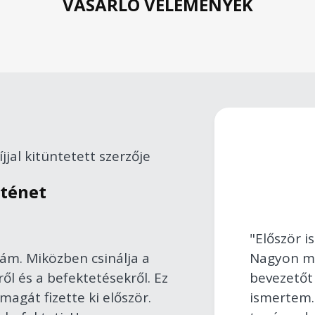
VÁSÁRLÓ VÉLEMÉNYEK
jjal kitüntetett szerzője
rténet
"Először i
ám. Miközben csinálja a
Nagyon meg
l és a befektetésekről. Ez
bevezetőt
agát fizette ki először.
ismertem.