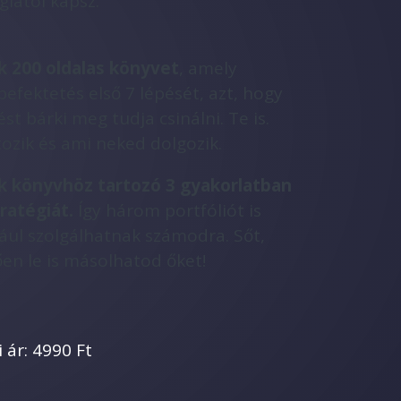
giától kapsz:
k 200 oldalas könyvet
, amely
 befektetés első 7 lépését, azt, hogy
st bárki meg tudja csinálni. Te is.
ozik és ami neked dolgozik.
ak könyvhöz tartozó 3 gyakorlatban
ratégiát.
Így három portfóliót is
ul szolgálhatnak számodra. Sőt,
en le is másolhatod őket!
 ár: 4990 Ft