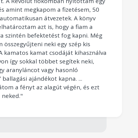
t. A Revolut fiókomban nyitottam egy
, és amint megkapom a fizetésem, 50
 automatikusan átvezetek. A könyv
lhatároztam azt is, hogy a fiam a
a szintén befektetést fog kapni. Még
 összegyűjteni neki egy szép kis
 A kamatos kamat csodáját kihasználva
on így sokkal többet segítek neki,
gy aranyláncot vagy hasonló
 ballagási ajándékot kapna. ...
átom a fényt az alagút végén, és ezt
 neked."