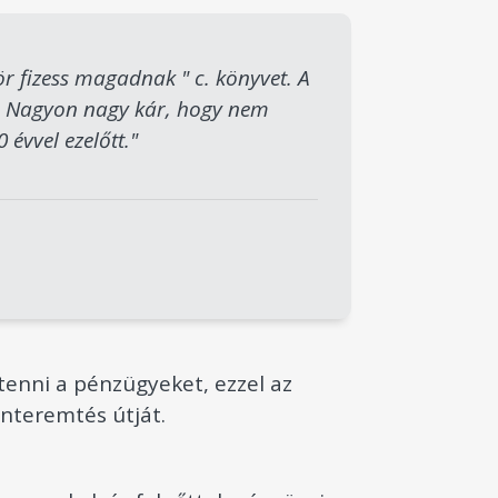
r fizess magadnak " c. könyvet. A
k. Nagyon nagy kár, hogy nem
 évvel ezelőtt."
enni a pénzügyeket, ezzel az
nteremtés útját.