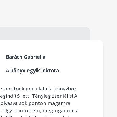
Baráth Gabriella
A könyv egyik lektora
s szeretnék gratulálni a könyvhöz.
indító lett! Tényleg zseniális! A
 olvasva sok ponton magamra
.. Úgy döntöttem, megfogadom a