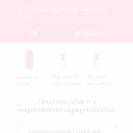
RENDELÉS TELEFONON:
+36 (1) 414
3065
SEGÍTSÉG KELL?
ÍRJ NEKÜNK
1
2
3
Megrendelés
Azonnali
Adatok és
megerősítése
hozzáférés
fizetés
Töltsd ki az űrlapot a
megrendelésed véglegesítéséhez!
Vagyonteremtő Tudásbank