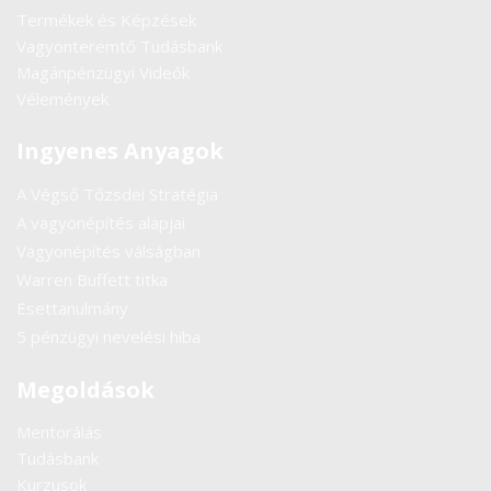
Termékek és Képzések
Vagyonteremtő Tudásbank
Magánpénzügyi Videók
Vélemények
Ingyenes Anyagok
A Végső Tőzsdei Stratégia
A vagyonépítés alapjai
Vagyonépítés válságban
Warren Buffett titka
Esettanulmány
5 pénzügyi nevelési hiba
Megoldások
Mentorálás
Tudásbank
Kurzusok