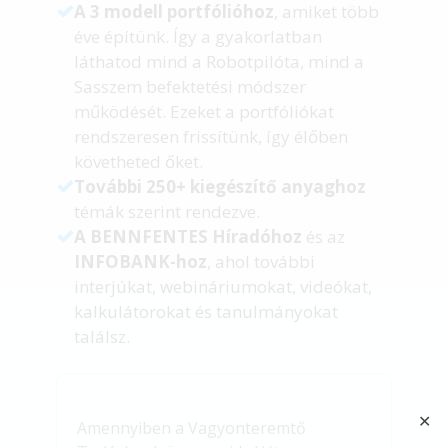
A 3 modell portfólióhoz
, amiket több
éve építünk. Így a gyakorlatban
láthatod mind a Robotpilóta, mind a
Sasszem befektetési módszer
működését. Ezeket a portfóliókat
rendszeresen frissítünk, így élőben
követheted őket.
További 250+ kiegészítő anyaghoz
témák szerint rendezve.
A BENNFENTES Híradóhoz
és az
INFOBANK-hoz
, ahol további
interjúkat, webináriumokat, videókat,
kalkulátorokat és tanulmányokat
találsz.
✕
Amennyiben a Vagyonteremtő