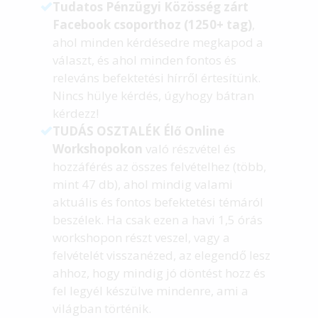
Tudatos Pénzügyi Közösség zárt
Facebook csoporthoz (1250+ tag)
,
ahol minden kérdésedre megkapod a
választ, és ahol minden fontos és
releváns befektetési hírről értesítünk.
Nincs hülye kérdés, úgyhogy bátran
kérdezz!
TUDÁS OSZTALÉK Élő Online
Workshopokon
való részvétel és
hozzáférés az összes felvételhez (több,
mint 47 db), ahol mindig valami
aktuális és fontos befektetési témáról
beszélek. Ha csak ezen a havi 1,5 órás
workshopon részt veszel, vagy a
felvételét visszanézed, az elegendő lesz
ahhoz, hogy mindig jó döntést hozz és
fel legyél készülve mindenre, ami a
világban történik.