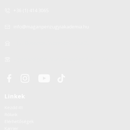
+36 (1) 414 3065
info@maganpenzugyiakademia.hu
1155 Budapest, Wesselényi utca 35.
Ügyfélszolgálat: Munkanapokon 8:30 - 17:00
Linkek
Kezdd itt
Rólunk
Elérhetőségek
Karrier