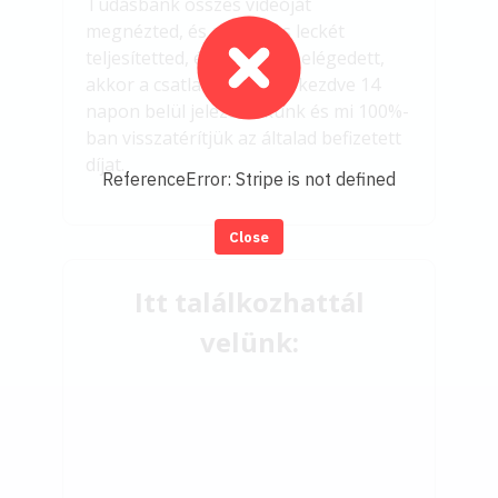
Tudásbank összes videóját
megnézted, és az összes leckét
teljesítetted, és nem vagy elégedett,
akkor a csatlakozásodtól kezdve 14
napon belül jelezd nekünk és mi 100%-
ban visszatérítjük az általad befizetett
díjat.
ReferenceError: Stripe is not defined
Close
Itt találkozhattál
velünk: