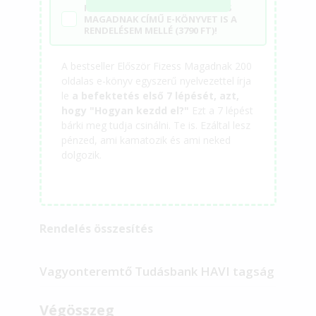
IGEN! KÉREM AZ ELŐSZÖR FIZESS
MAGADNAK CÍMŰ E-KÖNYVET IS A
RENDELÉSEM MELLÉ (3790 FT)!
A bestseller Először Fizess Magadnak 200
oldalas e-könyv egyszerű nyelvezettel írja
le
a befektetés első 7 lépését, azt,
hogy "Hogyan kezdd el?"
Ezt a 7 lépést
bárki meg tudja csinálni. Te is. Ezáltal lesz
pénzed, ami kamatozik és ami neked
dolgozik.
Rendelés összesítés
Vagyonteremtő Tudásbank HAVI tagság
Végösszeg