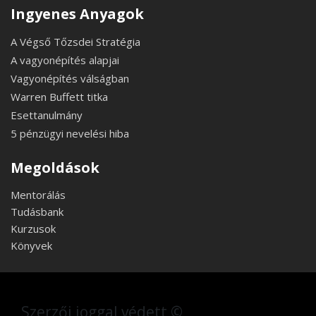
Ingyenes Anyagok
A Végső Tőzsdei Stratégia
A vagyonépítés alapjai
Vagyonépítés válságban
Warren Buffett titka
Esettanulmány
5 pénzügyi nevelési hiba
Megoldások
Mentorálás
Tudásbank
Kurzusok
Könyvek
Szerzői joggal védett ©