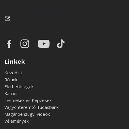
Ügyfélszolgálat: Munkanapokon 8:30 -
17:00
Linkek
Kezdd itt
Rólunk
Elérhetőségek
Karrier
Termékek és Képzések
Vagyonteremtő Tudásbank
Magánpénzügyi Videók
Vélemények