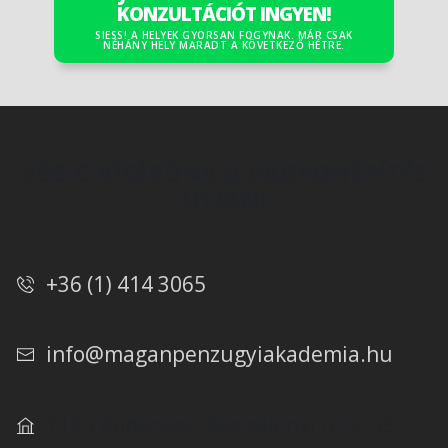
KONZULTÁCIÓT INGYEN!
SIESS! A HELYEK GYORSAN FOGYNAK. MÁR CSAK
NÉHÁNY HELY MARADT A KÖVETKEZŐ HÉTRE.
VÉGIG KÍSÉRÜNK A VAGYONÉPÍTÉS
ÚTJÁN!
+36 (1) 414 3065
info@maganpenzugyiakademia.hu
1155 Budapest, Wesselényi utca 35.