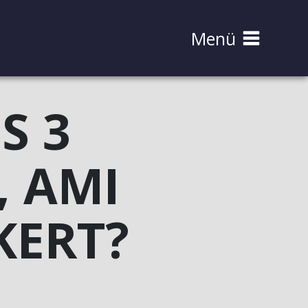
Menü
S 3
, AMI
KERT?