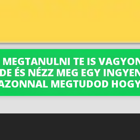
 MEGTANULNI TE IS VAGYON
IDE ÉS NÉZZ MEG EGY INGYEN
AZONNAL MEGTUDOD HOGY