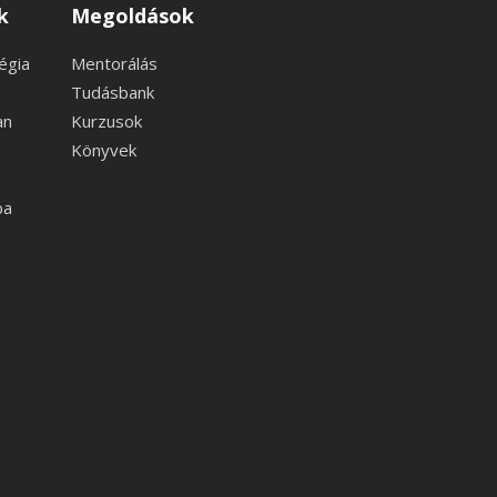
k
Megoldások
égia
Mentorálás
Tudásbank
an
Kurzusok
Könyvek
ba