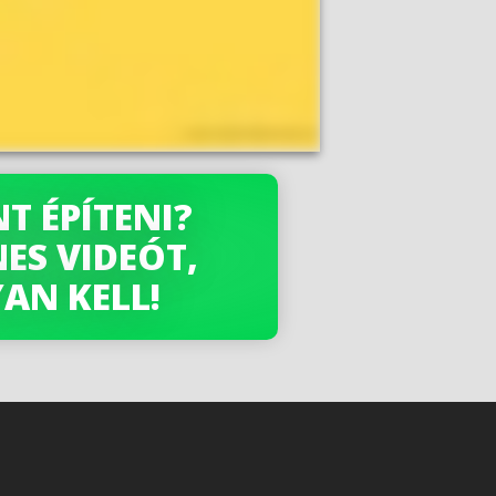
T ÉPÍTENI?
ES VIDEÓT,
AN KELL!