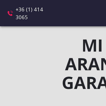
+36 (1) 414
3065
MI
ARAN
GARA