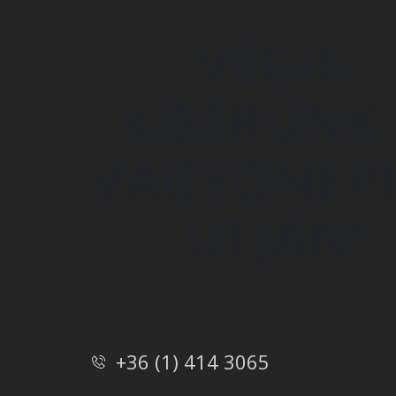
VÉGIG
KÍSÉRÜNK
VAGYONÉPÍ
ÚTJÁN!
+36 (1) 414 3065