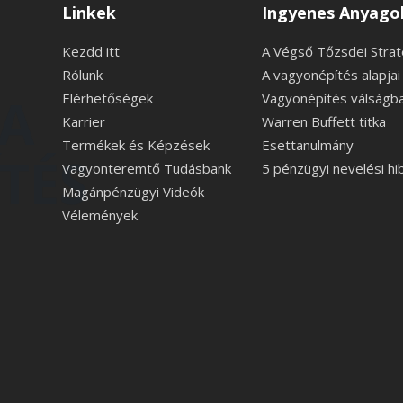
Linkek
Ingyenes Anyago
Kezdd itt
A Végső Tőzsdei Strat
Rólunk
A vagyonépítés alapjai
 A
Elérhetőségek
Vagyonépítés válságb
Karrier
Warren Buffett titka
Termékek és Képzések
Esettanulmány
TÉS
Vagyonteremtő Tudásbank
5 pénzügyi nevelési hi
Magánpénzügyi Videók
Vélemények