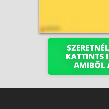
SZERETNÉL
KATTINTS 
AMIBŐL 