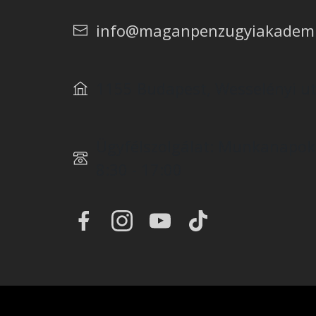
info@maganpenzugyiakadem
1155 Budapest, Wesselényi ut
Ügyfélszolgálat: Munkanapo
8:30 - 17:00